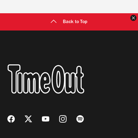
C
Back to Top