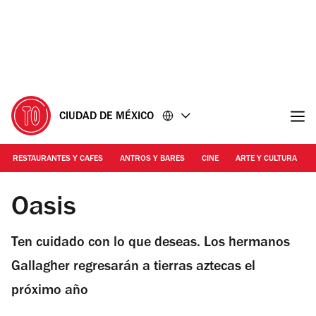
Ir
Ir
al
al
contenido
pie
de
página
CIUDAD DE MÉXICO
RESTAURANTES Y CAFES
ANTROS Y BARES
CINE
ARTE Y CULTURA
Foto: Wikimedia Commons
Oasis
Ten cuidado con lo que deseas. Los hermanos
Gallagher regresarán a tierras aztecas el
próximo año