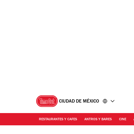
Ir
Ir
al
al
contenido
pie
de
página
CIUDAD DE MÉXICO
RESTAURANTES Y CAFES
ANTROS Y BARES
CINE