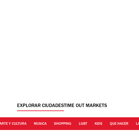
EXPLORAR CIUDADES
TIME OUT MARKETS
ARTE Y CULTURA
MUSICA
SHOPPING
LGBT
KIDS
QUE HACER
L