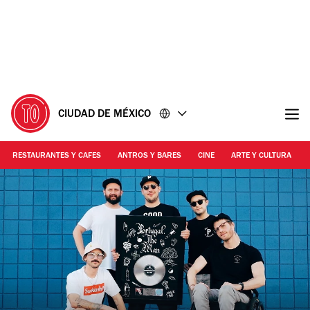
Ir
Ir
al
al
contenido
pie
de
página
CIUDAD DE MÉXICO
RESTAURANTES Y CAFES
ANTROS Y BARES
CINE
ARTE Y CULTURA