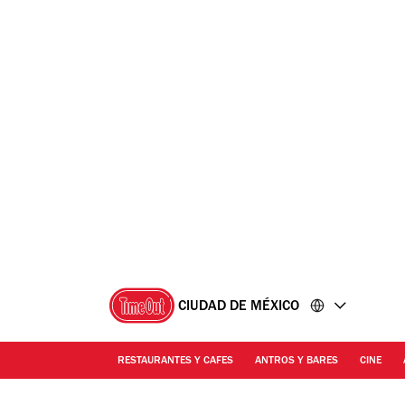
Ir
Ir
al
al
contenido
pie
de
página
CIUDAD DE MÉXICO
RESTAURANTES Y CAFES
ANTROS Y BARES
CINE