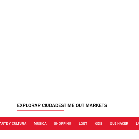
EXPLORAR CIUDADES
TIME OUT MARKETS
ARTE Y CULTURA
MUSICA
SHOPPING
LGBT
KIDS
QUE HACER
L