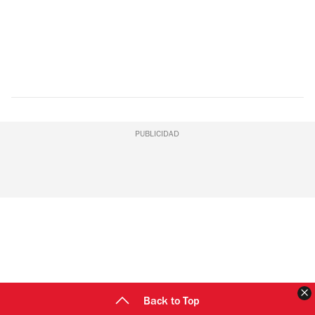
PUBLICIDAD
C
Back to Top