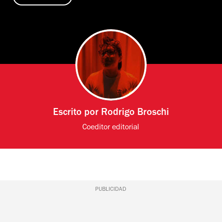
Escrito por
Rodrigo Broschi
Coeditor editorial
PUBLICIDAD