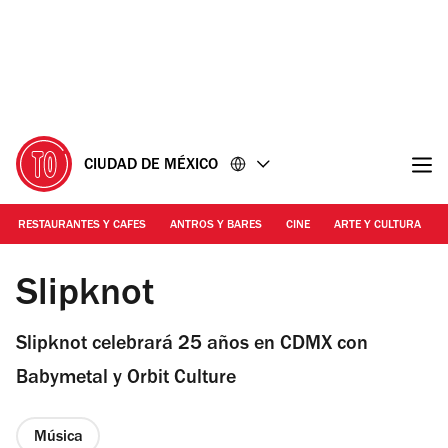
Ir
Ir
al
al
contenido
pie
de
página
CIUDAD DE MÉXICO
RESTAURANTES Y CAFES
ANTROS Y BARES
CINE
ARTE Y CULTURA
Foto: Cortesía
Slipknot
Slipknot celebrará 25 años en CDMX con
Babymetal y Orbit Culture
Música