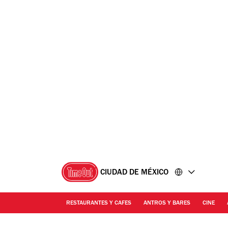
Ir
Ir
al
al
contenido
pie
de
página
CIUDAD DE MÉXICO
RESTAURANTES Y CAFES
ANTROS Y BARES
CINE