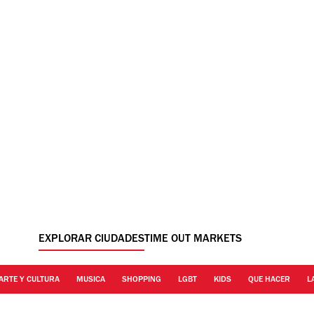
EXPLORAR CIUDADES
TIME OUT MARKETS
ARTE Y CULTURA
MUSICA
SHOPPING
LGBT
KIDS
QUE HACER
L