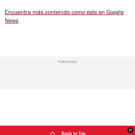
Encuentra más contenido como este en Google
News
PUBLICIDAD
C
Back to Top