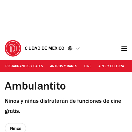
Ir
Ir
al
al
contenido
pie
de
página
CIUDAD DE MÉXICO
RESTAURANTES Y CAFES
ANTROS Y BARES
CINE
ARTE Y CULTURA
Foto: Cortesía
Ambulantito
Niños y niñas disfrutarán de funciones de cine
gratis.
Niños