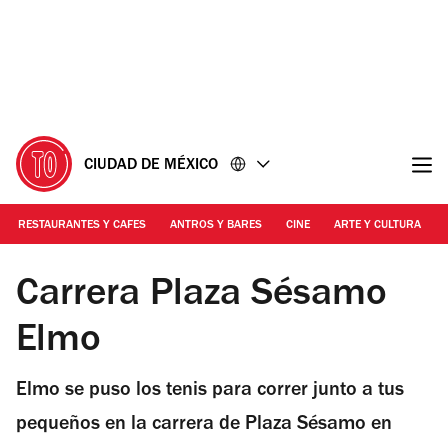
Ir
Ir
al
al
contenido
pie
de
página
CIUDAD DE MÉXICO
RESTAURANTES Y CAFES
ANTROS Y BARES
CINE
ARTE Y CULTURA
Cortesía | Carrera Plaza Sésamo
Carrera Plaza Sésamo
Elmo
Elmo se puso los tenis para correr junto a tus
pequeños en la carrera de Plaza Sésamo en