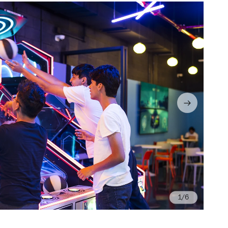
/6
Fo