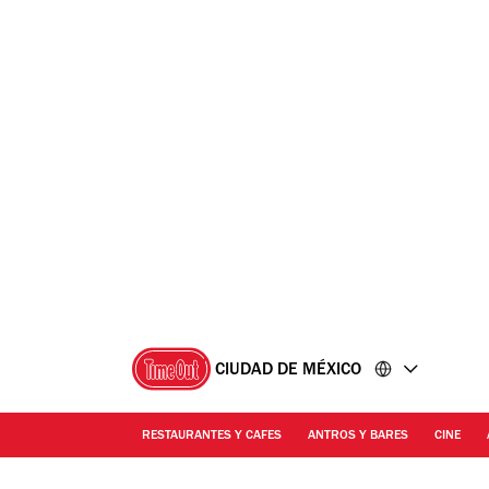
Ir
Ir
al
al
contenido
pie
de
página
CIUDAD DE MÉXICO
RESTAURANTES Y CAFES
ANTROS Y BARES
CINE