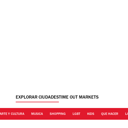
EXPLORAR CIUDADES
TIME OUT MARKETS
ARTE Y CULTURA
MUSICA
SHOPPING
LGBT
KIDS
QUE HACER
L