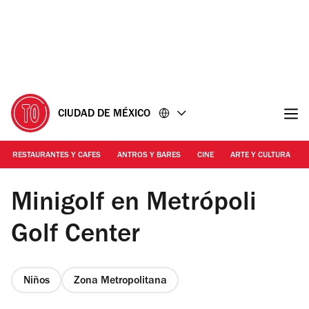
Ir
Ir
al
al
contenido
pie
de
página
CIUDAD DE MÉXICO
RESTAURANTES Y CAFES
ANTROS Y BARES
CINE
ARTE Y CULTURA
Foto: Cortesía Metrópoli Golf Center
Minigolf en Metrópoli
Golf Center
Niños
Zona Metropolitana