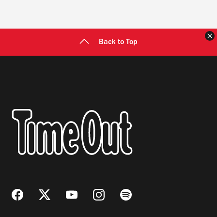
C
Back to Top