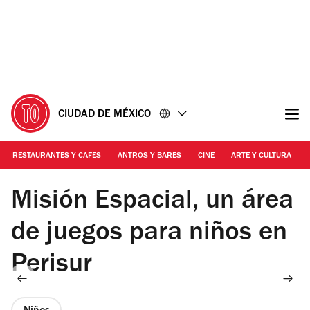
Ir
Ir
al
al
contenido
pie
de
página
CIUDAD DE MÉXICO
RESTAURANTES Y CAFES
ANTROS Y BARES
CINE
ARTE Y CULTURA
Foto: Mattza Tobón
Misión Espacial, un área
de juegos para niños en
Perisur