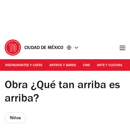
Ir
Ir
al
al
contenido
pie
de
página
CIUDAD DE MÉXICO
RESTAURANTES Y CAFES
ANTROS Y BARES
CINE
ARTE Y CULTURA
Foto: Cortesía producción/Abraham Piña
Obra ¿Qué tan arriba es
arriba?
Niños