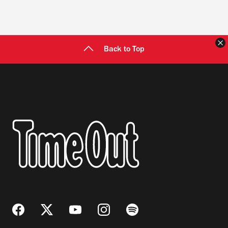
C
Back to Top