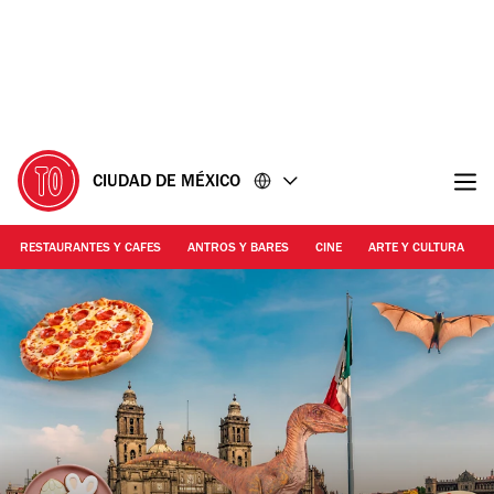
Ir
Ir
al
al
contenido
pie
de
página
CIUDAD DE MÉXICO
RESTAURANTES Y CAFES
ANTROS Y BARES
CINE
ARTE Y CULTURA