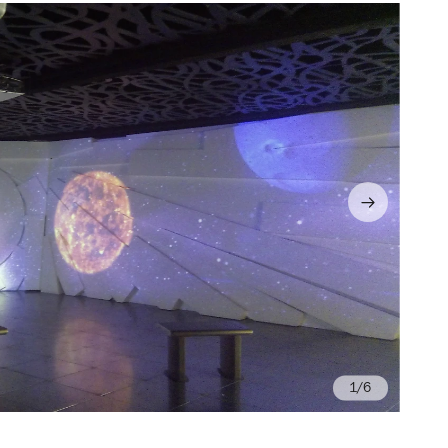
/6
Fo