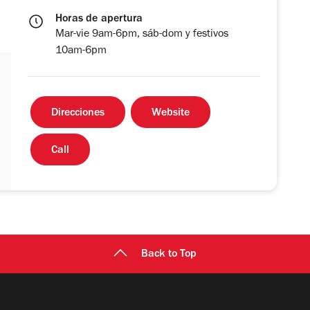
Horas de apertura
Mar-vie 9am-6pm, sáb-dom y festivos
10am-6pm
Direcciones
Website
Call
Back to Top