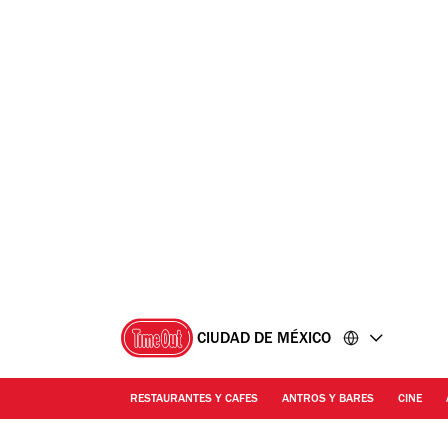
Ir
Ir
al
al
contenido
pie
de
página
CIUDAD DE MÉXICO
RESTAURANTES Y CAFES
ANTROS Y BARES
CINE