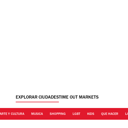
EXPLORAR CIUDADES
TIME OUT MARKETS
ARTE Y CULTURA
MUSICA
SHOPPING
LGBT
KIDS
QUE HACER
L