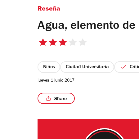
Reseña
Agua, elemento de 
3
de
5
estrellas
Niños
Ciudad Universitaria
Crít
jueves 1 junio 2017
Share