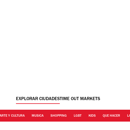
EXPLORAR CIUDADES
TIME OUT MARKETS
ARTE Y CULTURA
MUSICA
SHOPPING
LGBT
KIDS
QUE HACER
L