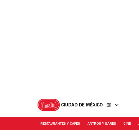
Ir
Ir
al
al
contenido
pie
de
página
CIUDAD DE MÉXICO
RESTAURANTES Y CAFES
ANTROS Y BARES
CINE