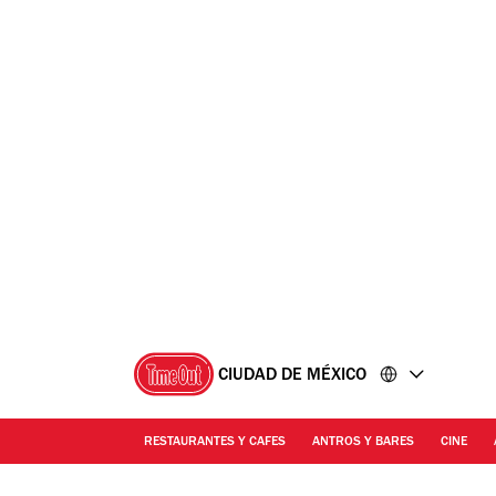
Ir
Ir
al
al
contenido
pie
de
página
CIUDAD DE MÉXICO
RESTAURANTES Y CAFES
ANTROS Y BARES
CINE