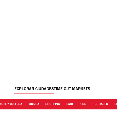
EXPLORAR CIUDADES
TIME OUT MARKETS
ARTE Y CULTURA
MUSICA
SHOPPING
LGBT
KIDS
QUE HACER
L