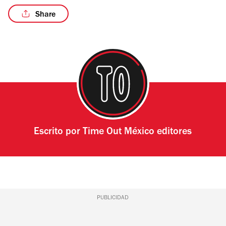
Share
Escrito por
Time Out México editores
PUBLICIDAD