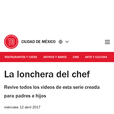
Ir
Ir
al
al
contenido
pie
de
página
CIUDAD DE MÉXICO
RESTAURANTES Y CAFES
ANTROS Y BARES
CINE
ARTE Y CULTURA
Foto: Time Out México/Alejandra Villegas
La lonchera del chef
Revive todos los videos de esta serie creada
para padres e hijos
miércoles 12 abril 2017