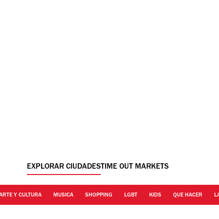
EXPLORAR CIUDADES
TIME OUT MARKETS
ARTE Y CULTURA
MUSICA
SHOPPING
LGBT
KIDS
QUE HACER
L