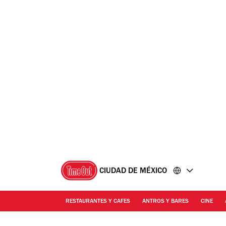
Ir
Ir
al
al
contenido
pie
de
página
CIUDAD DE MÉXICO
RESTAURANTES Y CAFES
ANTROS Y BARES
CINE