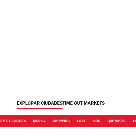
EXPLORAR CIUDADES
TIME OUT MARKETS
ARTE Y CULTURA
MUSICA
SHOPPING
LGBT
KIDS
QUE HACER
L