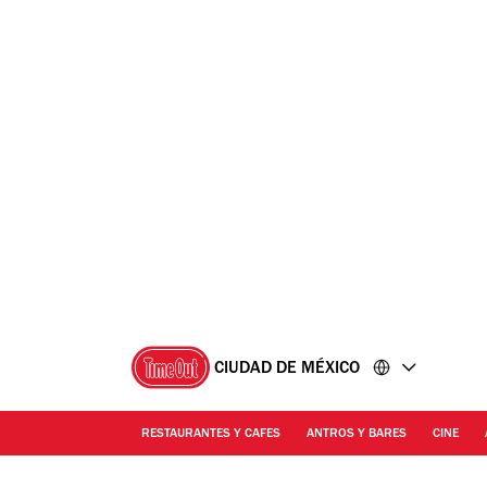
Ir
Ir
al
al
contenido
pie
de
página
CIUDAD DE MÉXICO
RESTAURANTES Y CAFES
ANTROS Y BARES
CINE