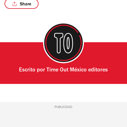
Share
Escrito por
Time Out México editores
PUBLICIDAD