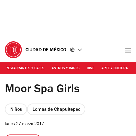
Ir
Ir
al
al
contenido
pie
de
página
CIUDAD DE MÉXICO
RESTAURANTES Y CAFES
ANTROS Y BARES
CINE
ARTE Y CULTURA
Foto: Cortesía Moor Spa Girls
Moor Spa Girls
Niños
Lomas de Chapultepec
lunes 27 marzo 2017