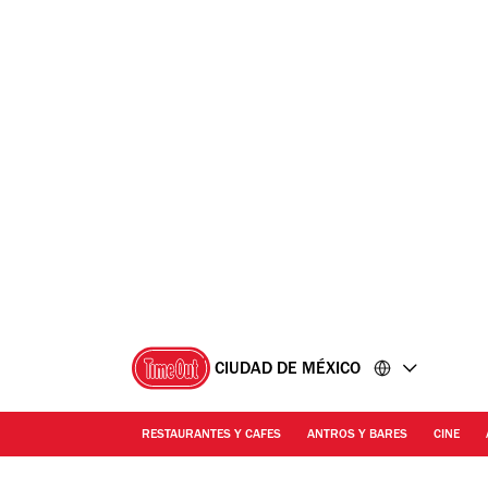
Ir
Ir
al
al
contenido
pie
de
página
CIUDAD DE MÉXICO
RESTAURANTES Y CAFES
ANTROS Y BARES
CINE