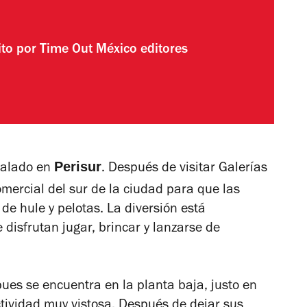
ito por
Time Out México editores
Perisur
talado en
. Después de visitar Galerías
omercial del sur de la ciudad para que las
 de hule y pelotas. La diversión está
disfrutan jugar, brincar y lanzarse de
 pues se encuentra en la planta baja, justo en
ctividad muy vistosa. Después de dejar sus