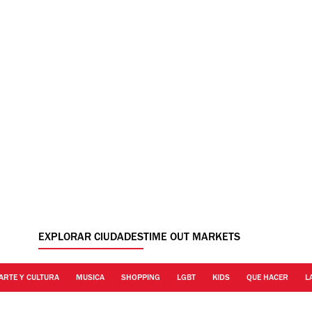
EXPLORAR CIUDADES
TIME OUT MARKETS
ARTE Y CULTURA
MUSICA
SHOPPING
LGBT
KIDS
QUE HACER
L