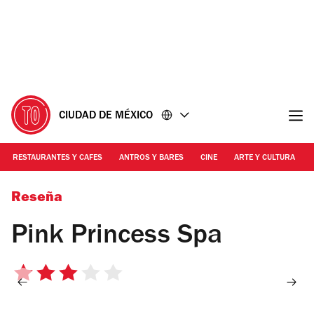
Ir
Ir
al
al
contenido
pie
de
página
CIUDAD DE MÉXICO
RESTAURANTES Y CAFES
ANTROS Y BARES
CINE
ARTE Y CULTURA
Foto: Mattza Tobón
Reseña
Pink Princess Spa
3
de
5