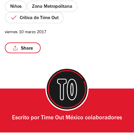
estrellas
Niños
Zona Metropolitana
Crítica de Time Out
/5
viernes 10 marzo 2017
Share
Escrito por
Time Out México colaboradores