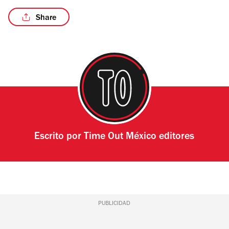
Share
Escrito por
Time Out México editores
PUBLICIDAD