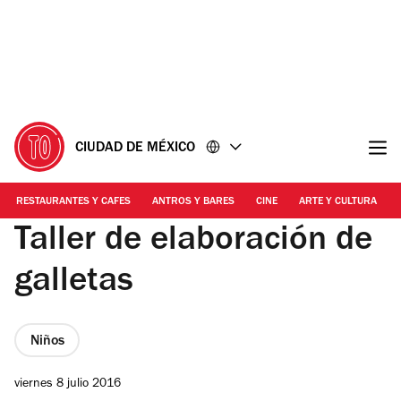
Ir
Ir
al
al
contenido
pie
de
página
CIUDAD DE MÉXICO
RESTAURANTES Y CAFES
ANTROS Y BARES
CINE
ARTE Y CULTURA
Taller de elaboración de
galletas
Niños
viernes 8 julio 2016