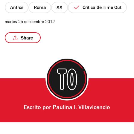
5
estrellas
Antros
Roma
Crítica de Time Out
precio
2
martes 25 septiembre 2012
de
4
Share
Escrito por
Paulina I. Villavicencio