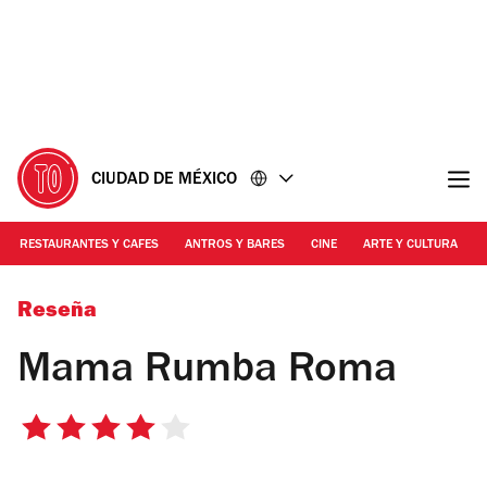
Ir
Ir
al
al
contenido
pie
de
página
CIUDAD DE MÉXICO
RESTAURANTES Y CAFES
ANTROS Y BARES
CINE
ARTE Y CULTURA
Foto: Erika Miranda
Reseña
Mama Rumba Roma
4
de