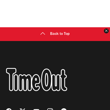
C
Back to Top