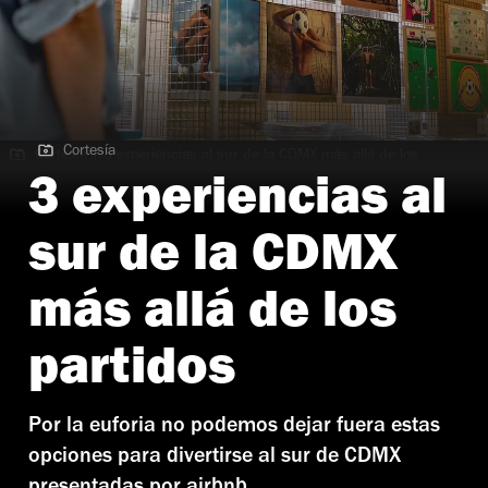
Cortesía
Cortesía | 3 experiencias al sur de la CDMX más allá de los
partidos
3 experiencias al
sur de la CDMX
más allá de los
partidos
Por la euforia no podemos dejar fuera estas
opciones para divertirse al sur de CDMX