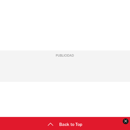
PUBLICIDAD
C
Back to Top