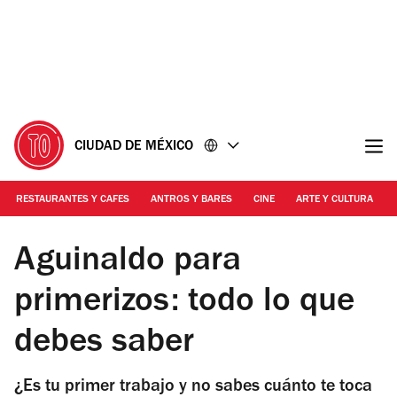
Ir
Ir
al
al
contenido
pie
de
página
CIUDAD DE MÉXICO
RESTAURANTES Y CAFES
ANTROS Y BARES
CINE
ARTE Y CULTURA
Foto: Cortesía Unsplash
Aguinaldo para
primerizos: todo lo que
debes saber
¿Es tu primer trabajo y no sabes cuánto te toca