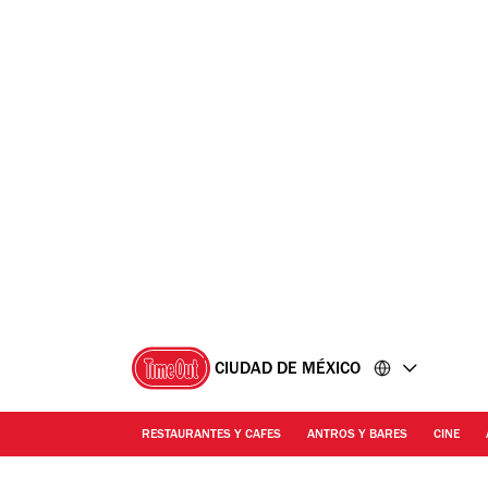
Ir
Ir
al
al
contenido
pie
de
página
CIUDAD DE MÉXICO
RESTAURANTES Y CAFES
ANTROS Y BARES
CINE