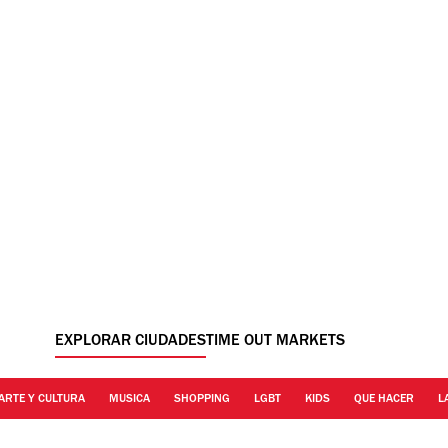
EXPLORAR CIUDADES
TIME OUT MARKETS
ARTE Y CULTURA
MUSICA
SHOPPING
LGBT
KIDS
QUE HACER
L