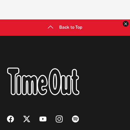
C
Back to Top