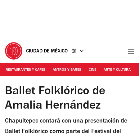
Ir
Ir
al
al
contenido
pie
de
página
CIUDAD DE MÉXICO
RESTAURANTES Y CAFES
ANTROS Y BARES
CINE
ARTE Y CULTURA
Foto: Cortesía de la producción
Ballet Folklórico de
Amalia Hernández
Chapultepec contará con una presentación de
Ballet Folklórico como parte del Festival del