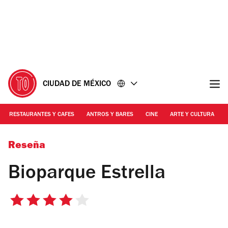
Ir
Ir
al
al
contenido
pie
de
página
CIUDAD DE MÉXICO
RESTAURANTES Y CAFES
ANTROS Y BARES
CINE
ARTE Y CULTURA
Foto: Cortesía Bioparque Estrella
Reseña
Bioparque Estrella
4
de