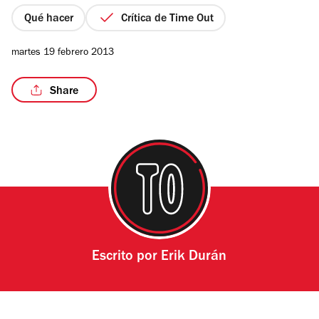
5
estrellas
Qué hacer
Crítica de Time Out
martes 19 febrero 2013
Share
Escrito por
Erik Durán