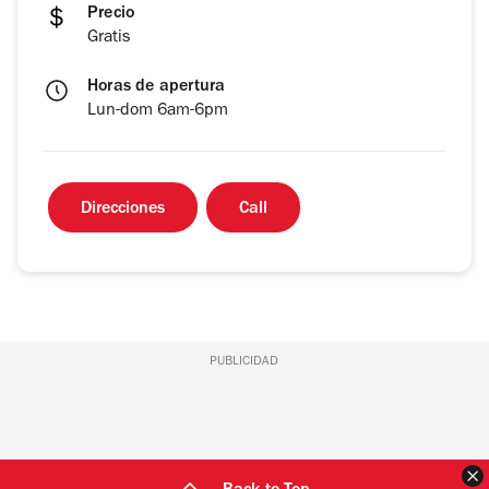
Precio
Gratis
Horas de apertura
Lun-dom 6am-6pm
Direcciones
Call
PUBLICIDAD
C