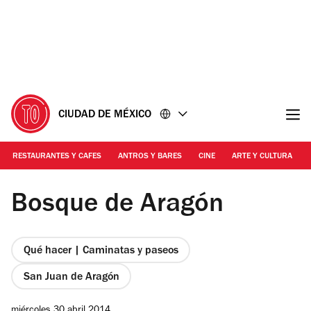
Ir
Ir
al
al
contenido
pie
de
página
CIUDAD DE MÉXICO
RESTAURANTES Y CAFES
ANTROS Y BARES
CINE
ARTE Y CULTURA
Foto: Alejandra Carbajal
Bosque de Aragón
Qué hacer | Caminatas y paseos
San Juan de Aragón