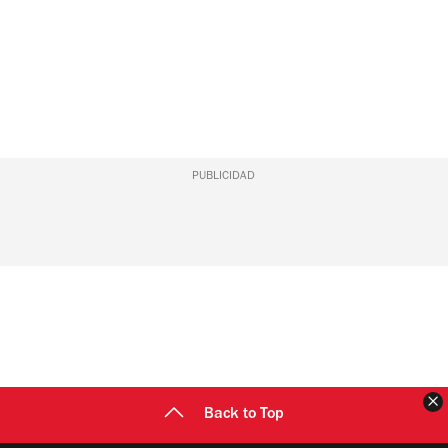
PUBLICIDAD
C
Back to Top