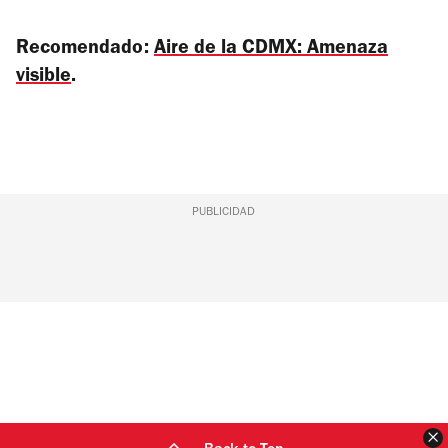
Recomendado:
Aire de la CDMX: Amenaza
visible
.
PUBLICIDAD
C