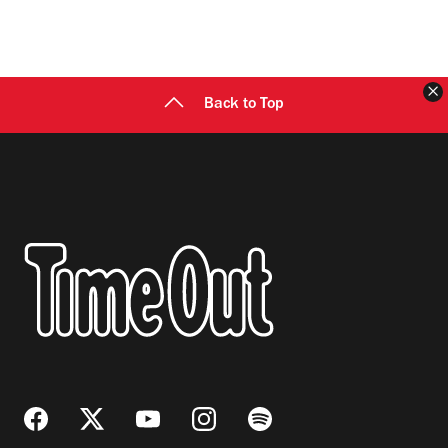
C
Back to Top