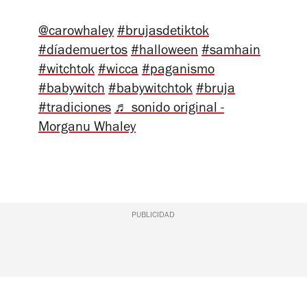
@carowhaley
#brujasdetiktok
#díademuertos
#halloween
#samhain
#witchtok
#wicca
#paganismo
#babywitch
#babywitchtok
#bruja
#tradiciones
♬ sonido original -
Morganu Whaley
PUBLICIDAD