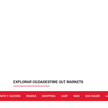
EXPLORAR CIUDADES
TIME OUT MARKETS
ARTE Y CULTURA
MUSICA
SHOPPING
LGBT
KIDS
QUE HACER
L