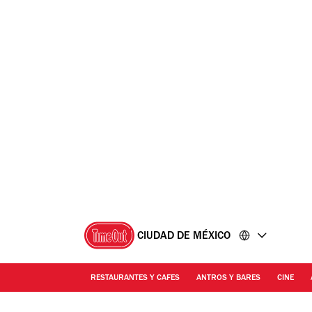
Ir
Ir
al
al
contenido
pie
de
página
CIUDAD DE MÉXICO
RESTAURANTES Y CAFES
ANTROS Y BARES
CINE