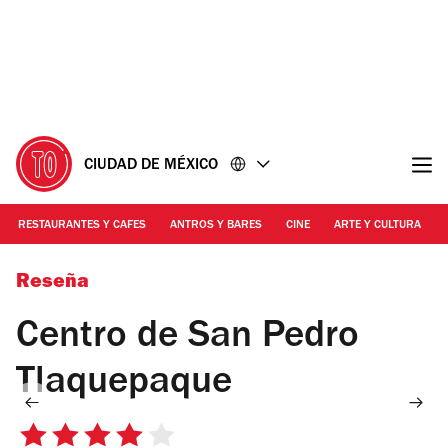
Ir
Ir
al
al
contenido
pie
de
página
CIUDAD DE MÉXICO
RESTAURANTES Y CAFES
ANTROS Y BARES
CINE
ARTE Y CULTURA
Foto: Cortesía Gobierno de San Pedro Tlaquepaque
Reseña
Centro de San Pedro
Tlaquepaque
4