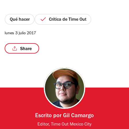
de
5
estrellas
Qué hacer
Crítica de Time Out
/5
lunes 3 julio 2017
Share
Escrito por
Gil Camargo
Editor, Time Out Mexico City