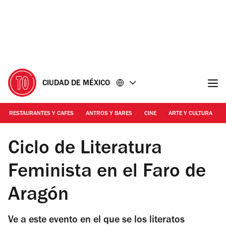
Ir
Ir
al
al
contenido
pie
de
página
CIUDAD DE MÉXICO
RESTAURANTES Y CAFES
ANTROS Y BARES
CINE
ARTE Y CULTURA
Foto: Cortesía
Ciclo de Literatura
Feminista en el Faro de
Aragón
Ve a este evento en el que se los literatos