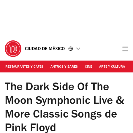
Ir
Ir
al
al
contenido
pie
de
página
CIUDAD DE MÉXICO
RESTAURANTES Y CAFES
ANTROS Y BARES
CINE
ARTE Y CULTURA
Foto: Cortesía
The Dark Side Of The
Moon Symphonic Live &
More Classic Songs de
Pink Floyd