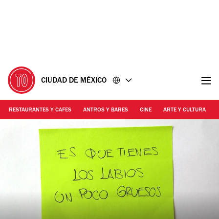
Ir
Ir
al
al
contenido
pie
de
página
CIUDAD DE MÉXICO
RESTAURANTES Y CAFES
ANTROS Y BARES
CINE
ARTE Y CULTURA