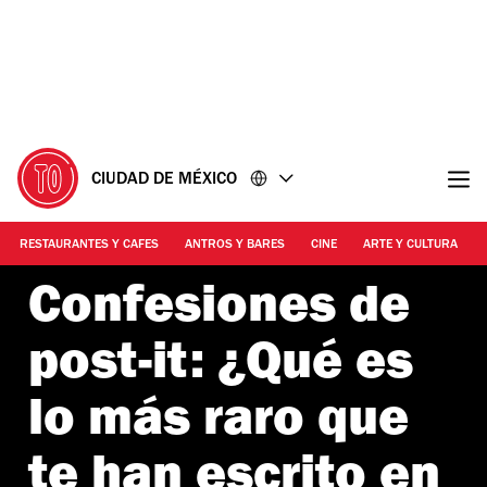
Ir
Ir
al
al
contenido
pie
de
página
CIUDAD DE MÉXICO
RESTAURANTES Y CAFES
ANTROS Y BARES
CINE
ARTE Y CULTURA
Confesiones de
post-it: ¿Qué es
lo más raro que
te han escrito en