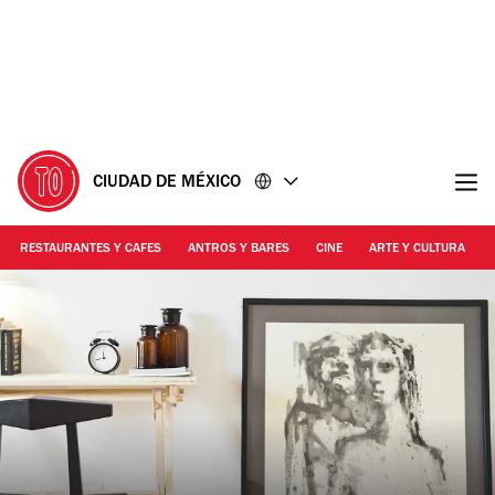
Ir
Ir
al
al
contenido
pie
de
página
CIUDAD DE MÉXICO
RESTAURANTES Y CAFES
ANTROS Y BARES
CINE
ARTE Y CULTURA