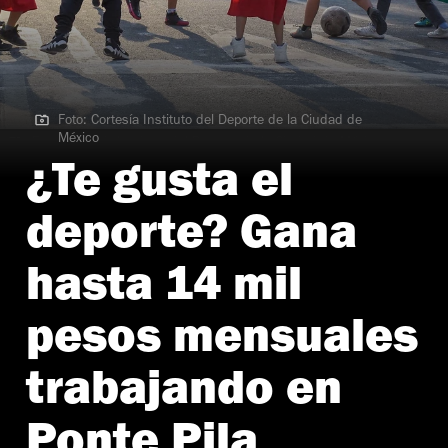
Foto: Cortesía Instituto del Deporte de la Ciudad de
México
Foto: Cortesía Instituto del Deporte de la Ciudad de México
¿Te gusta el
deporte? Gana
hasta 14 mil
pesos mensuales
trabajando en
Ponte Pila