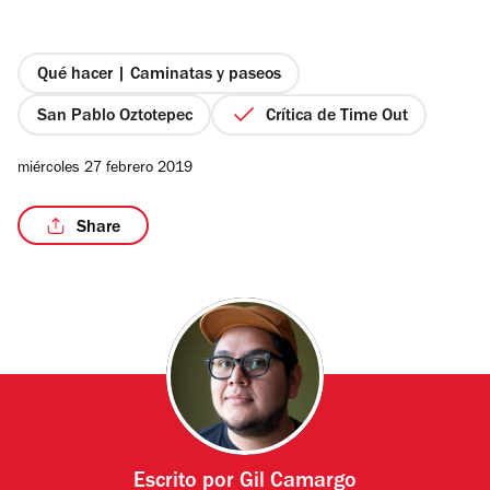
de
5
estrellas
Qué hacer | Caminatas y paseos
San Pablo Oztotepec
Crítica de Time Out
/3
miércoles 27 febrero 2019
Share
Escrito por
Gil Camargo