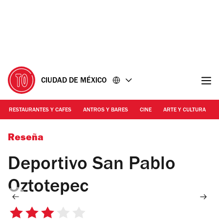
Ir
Ir
al
al
contenido
pie
de
página
CIUDAD DE MÉXICO
RESTAURANTES Y CAFES
ANTROS Y BARES
CINE
ARTE Y CULTURA
Foto: Alejandra Carbajal
Reseña
Deportivo San Pablo
Oztotepec
3