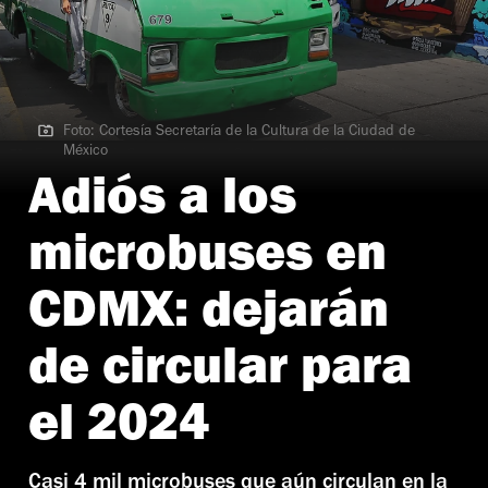
Foto: Cortesía Secretaría de la Cultura de la Ciudad de
México
Foto: Cortesía Secretaría de la Cultura de la Ciudad de México
Adiós a los
microbuses en
CDMX: dejarán
de circular para
el 2024
Casi 4 mil microbuses que aún circulan en la