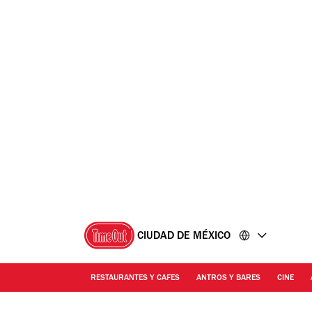
Ir
Ir
al
al
contenido
pie
de
página
CIUDAD DE MÉXICO
RESTAURANTES Y CAFES
ANTROS Y BARES
CINE