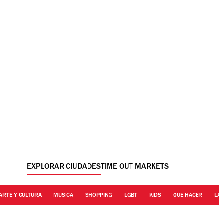
EXPLORAR CIUDADES
TIME OUT MARKETS
ARTE Y CULTURA
MUSICA
SHOPPING
LGBT
KIDS
QUE HACER
L