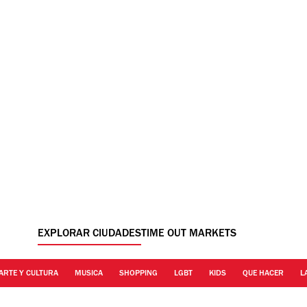
EXPLORAR CIUDADES
TIME OUT MARKETS
ARTE Y CULTURA
MUSICA
SHOPPING
LGBT
KIDS
QUE HACER
L