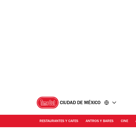
Ir
Ir
al
al
contenido
pie
de
página
CIUDAD DE MÉXICO
RESTAURANTES Y CAFES
ANTROS Y BARES
CINE