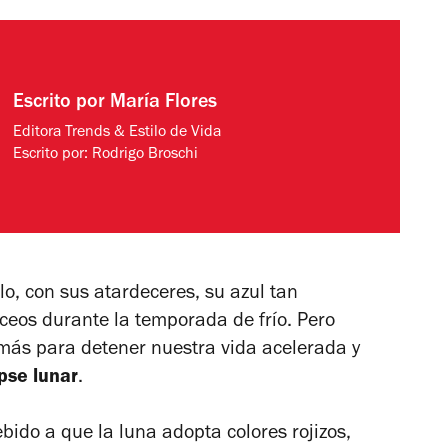
Escrito por
María Flores
Editora Trends & Estilo de Vida
Escrito por:
Rodrigo Broschi
lo, con sus atardeceres, su azul tan
áceos durante la temporada de frío. Pero
ás para detener nuestra vida acelerada y
ipse lunar
.
bido a que la luna adopta colores rojizos,