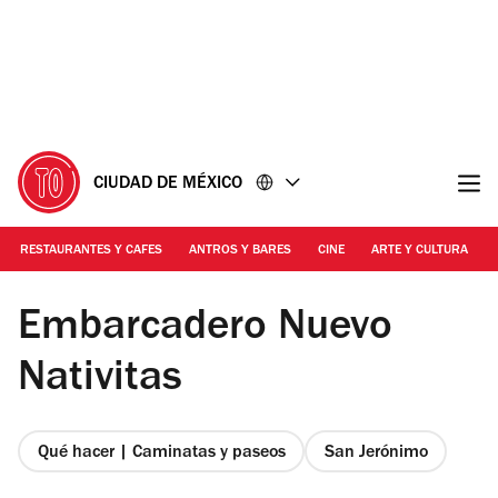
Ir
Ir
al
al
contenido
pie
de
página
CIUDAD DE MÉXICO
RESTAURANTES Y CAFES
ANTROS Y BARES
CINE
ARTE Y CULTURA
Foto:Time Out México
Embarcadero Nuevo
Nativitas
Qué hacer | Caminatas y paseos
San Jerónimo