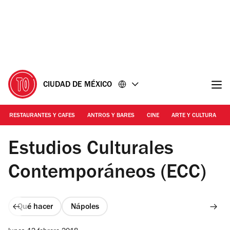
Ir
Ir
al
al
contenido
pie
de
página
CIUDAD DE MÉXICO
RESTAURANTES Y CAFES
ANTROS Y BARES
CINE
ARTE Y CULTURA
Foto: Alejandra Carbajal
Estudios Culturales
Contemporáneos (ECC)
Qué hacer
Nápoles