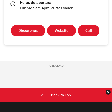
Horas de apertura
Lun-vie 9am-4pm, cursos varían
Direcciones
Website
Call
PUBLICIDAD
C
Back to Top