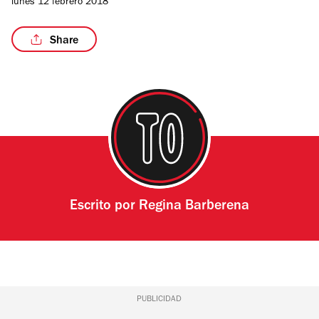
lunes 12 febrero 2018
Share
/9
Escrito por
Regina Barberena
PUBLICIDAD